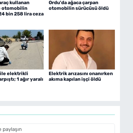
araç kullanan
Ordu'da ağaca çarpan
e otomobilin
otomobilin sürücüsü öldü
24 bin 258 lira ceza
le elektrikli
Elektrik arızasını onanırken
arpıştı; 1 ağır yaralı
akıma kapılan işçi öldü