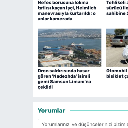
Nefes borusuna lokma
Tehlikeli 
tatlısı kaçan işçi, Heimlich
sürücü il
manevrasıyla kurtarıldı; o
sahibine 
anlar kamerada
Dron saldırısında hasar
Otomobil i
gören 'Nadezhda' isimli
bisiklet ç
gemi Samsun Limanı'na
çekildi
Yorumlar