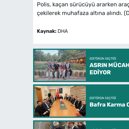
Polis, kaçan sürücüyü ararken araç
çekilerek muhafaza altına alındı. (
Kaynak:
DHA
EDITÖRÜN SEÇTIĞI
ASRIN MÜCAH
EDİYOR
EDITÖRÜN SEÇTIĞI
Bafra Karma O