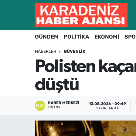
Hava Durumu
GÜNDEM
POLİTİKA
EKONOMİ
SPO
Trafik Durumu
HABERLER
GÜVENLIK
Süper Lig Puan Durumu ve Fikstür
Polisten kaça
Tüm Manşetler
düştü
Son Dakika Haberleri
Haber Arşivi
HABER MERKEZI
13.05.2026 - 09:49
EDITÖR
YAYINLANMA