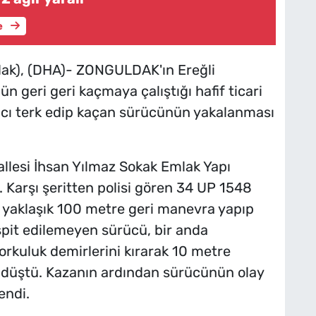
e
k), (DHA)- ZONGULDAK'ın Ereğli
n geri geri kaçmaya çalıştığı hafif ticari
racı terk edip kaçan sürücünün yakalanması
llesi İhsan Yılmaz Sokak Emlak Yapı
 Karşı şeritten polisi gören 34 UP 1548
ü, yaklaşık 100 metre geri manevra yapıp
spit edilemeyen sürücü, bir anda
korkuluk demirlerini kırarak 10 metre
n düştü. Kazanın ardından sürücünün olay
endi.