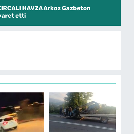
KIRCALI HAVZA Arkoz Gazbeton
yaret etti