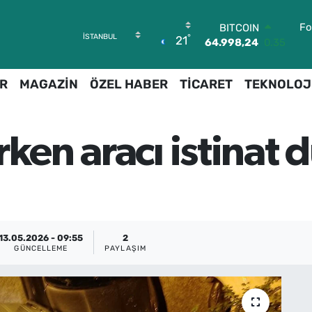
BITCOIN
Fo
°
21
64.998,24
0.35
DOLAR
47,7436
0.18
R
MAGAZİN
ÖZEL HABER
TİCARET
TEKNOLOJ
EURO
55,2510
0.32
STERLİN
64,4811
0.38
rken aracı istinat
GRAM ALTIN
6660.55
0.03
BİST100
13.779
-14
13.05.2026 - 09:55
2
GÜNCELLEME
PAYLAŞIM