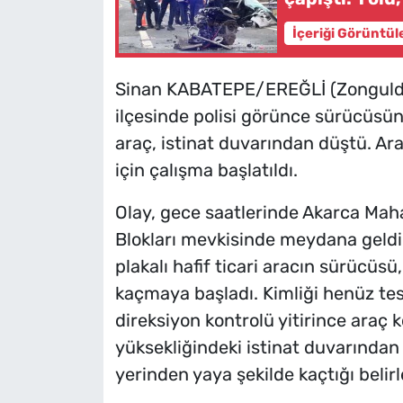
İçeriği Görüntül
Sinan KABATEPE/EREĞLİ (Zongulda
ilçesinde polisi görünce sürücüsünü
araç, istinat duvarından düştü. A
için çalışma başlatıldı.
Olay, gece saatlerinde Akarca Maha
Blokları mevkisinde meydana geldi.
plakalı hafif ticari aracın sürücüs
kaçmaya başladı. Kimliği henüz te
direksiyon kontrolü yitirince araç 
yüksekliğindeki istinat duvarında
yerinden yaya şekilde kaçtığı belirl