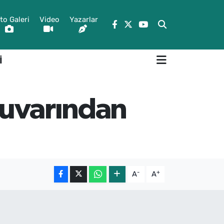
to Galeri
Video
Yazarlar
İ
 duvarından
-
+
A
A