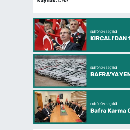
Kaynak:
DHA
EDITÖRÜN SEÇTIĞI
KIRCALI'DAN
EDITÖRÜN SEÇTIĞI
BAFRA'YA YEN
EDITÖRÜN SEÇTIĞI
Bafra Karma O