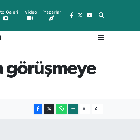
to Galeri
Video
Yazarlar
İ
da görüşmeye
-
+
A
A