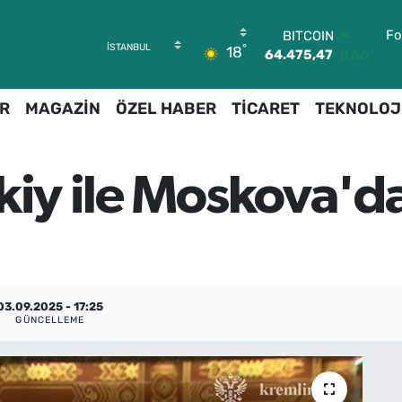
BITCOIN
Fo
°
18
64.475,47
0.66
DOLAR
47,5971
0.05
R
MAGAZİN
ÖZEL HABER
TİCARET
TEKNOLOJ
EURO
55,1336
0.18
STERLİN
64,2534
0.22
skiy ile Moskova'
GRAM ALTIN
6527.85
0.54
BİST100
13.703
0
03.09.2025 - 17:25
GÜNCELLEME