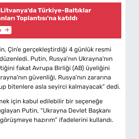
Litvanya'da Türkiye-Baltıklar
nları Toplantısı'na katıldı
e
n, Çin'e gerçekleştirdiği 4 günlük resmi
 düzenledi. Putin, Rusya’nın Ukrayna'nın
ğini fakat Avrupa Birliği (AB) üyeliğini
krayna'nın güvenliği, Rusya'nın zararına
p bitenlere asla seyirci kalmayacak” dedi.
ek için kabul edilebilir bir seçeneğe
layan Putin, “Ukrayna Devlet Başkanı
görüşmeye hazırım” ifadelerini kullandı.