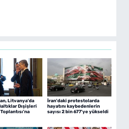
an, Litvanya'da
İran'daki protestolarda
ltıklar Dışişleri
hayatını kaybedenlerin
 Toplantısı'na
sayısı 2 bin 677'ye yükseldi