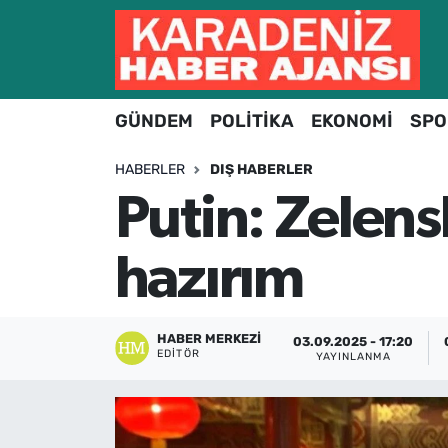
Hava Durumu
GÜNDEM
POLİTİKA
EKONOMİ
SPO
Trafik Durumu
HABERLER
DIŞ HABERLER
Süper Lig Puan Durumu ve Fikstür
Putin: Zelen
Tüm Manşetler
hazırım
Son Dakika Haberleri
Haber Arşivi
HABER MERKEZI
03.09.2025 - 17:20
EDITÖR
YAYINLANMA