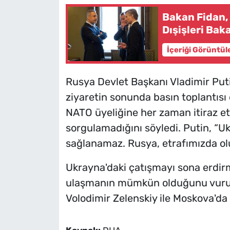
Bakan Fidan, 
Dışişleri Baka
İçeriği Görüntül
Rusya Devlet Başkanı Vladimir Puti
ziyaretin sonunda basın toplantısı
NATO üyeliğine her zaman itiraz etti
sorgulamadığını söyledi. Putin, “U
sağlanamaz. Rusya, etrafımızda olu
Ukrayna'daki çatışmayı sona erdirm
ulaşmanın mümkün olduğunu vurug
Volodimir Zelenskiy ile Moskova'da 