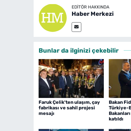
EDITÖR HAKKINDA
Haber Merkezi
Bunlar da ilginizi çekebilir
Faruk Çelik'ten ulaşım, çay
Bakan Fid
fabrikası ve sahil projesi
Türkiye-Ba
mesajı
Bakanları
katıldı