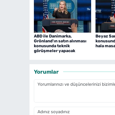
ABD ile Danimarka,
Beyaz Sar
Grönland'ın satın alınması
konusund
konusunda teknik
hala mas
görüşmeler yapacak
Yorumlar