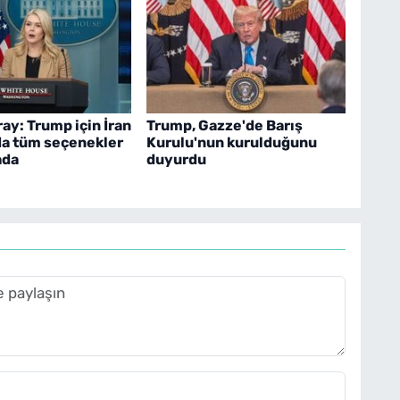
ay: Trump için İran
Trump, Gazze'de Barış
a tüm seçenekler
Kurulu'nun kurulduğunu
ada
duyurdu