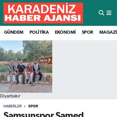
Hava Durumu
GÜNDEM
POLİTİKA
EKONOMİ
SPOR
MAGAZ
Trafik Durumu
Süper Lig Puan Durumu ve Fikstür
Tüm Manşetler
Son Dakika Haberleri
Haber Arşivi
Diyarbakır
HABERLER
SPOR
Samsunspor Samed