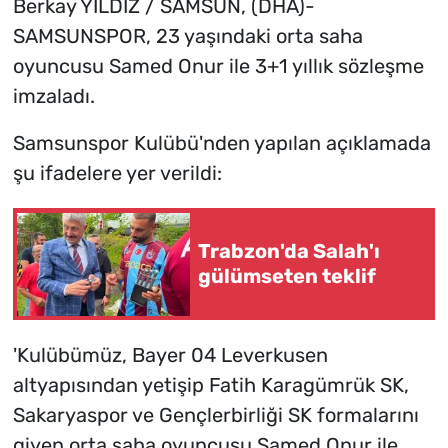
Berkay YILDIZ / SAMSUN, (DHA)-
SAMSUNSPOR, 23 yaşındaki orta saha
oyuncusu Samed Onur ile 3+1 yıllık sözleşme
imzaladı.
Samsunspor Kulübü'nden yapılan açıklamada
şu ifadelere yer verildi:
Trabzon'da Salah'ı
gülümseten teklif
'Kulübümüz, Bayer 04 Leverkusen
altyapısından yetişip Fatih Karagümrük SK,
Sakaryaspor ve Gençlerbirliği SK formalarını
giyen orta saha oyuncusu Samed Onur ile