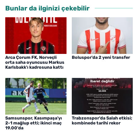
Bunlar da ilginizi çekebilir
Arca Çorum FK, Norveçli
Boluspor'da 2 yeni transfer
orta saha oyuncusu Markus
Karlsbakk'ı kadrosuna kattı
Samsunspor, Kasımpaşa'yı
Trabzonspor'da Salah etkisi;
2-1 mağlup etti; ikinci maç
kombinede tarihi rekor
19.00'da