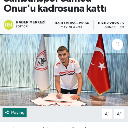
Onur'u kadrosuna kattı
HABER MERKEZI
03.07.2026 - 22:56
03.07.2026 - 23
EDITÖR
YAYINLANMA
GÜNCELLEME
Paylaş
-
+
A
A