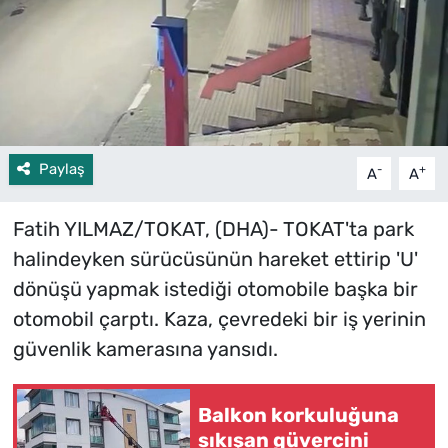
Paylaş
-
+
A
A
Fatih YILMAZ/TOKAT, (DHA)- TOKAT'ta park
halindeyken sürücüsünün hareket ettirip 'U'
dönüşü yapmak istediği otomobile başka bir
otomobil çarptı. Kaza, çevredeki bir iş yerinin
güvenlik kamerasına yansıdı.
Balkon korkuluğuna
sıkışan güvercini