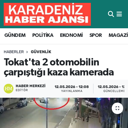
Hava Durumu
GÜNDEM
POLİTİKA
EKONOMİ
SPOR
MAGAZ
Trafik Durumu
Süper Lig Puan Durumu ve Fikstür
HABERLER
GÜVENLIK
Tokat'ta 2 otomobilin
Tüm Manşetler
çarpıştığı kaza kamerada
Son Dakika Haberleri
HABER MERKEZI
12.05.2026 - 12:08
12.05.2026 - 12:
EDITÖR
YAYINLANMA
GÜNCELLEME
Haber Arşivi