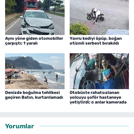
Aynı yöne giden otomobiller
Yavru kediyi öpüp, boğan
çarpıştı; 1 yaralı
otizmli serbest bırakıldı
Denizde boğulma tehlikesi
Otobüste rahatsızlanan
geçiren Batın, kurtarılamadı
yolcuyu şoför hastaneye
yetiştirdi; o anlar kamerada
Yorumlar