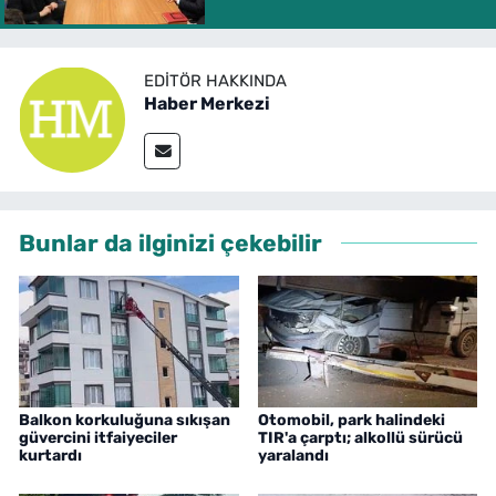
EDITÖR HAKKINDA
Haber Merkezi
Bunlar da ilginizi çekebilir
Balkon korkuluğuna sıkışan
Otomobil, park halindeki
güvercini itfaiyeciler
TIR'a çarptı; alkollü sürücü
kurtardı
yaralandı