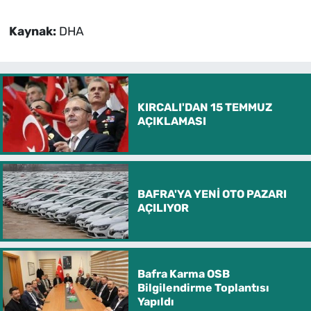
Kaynak:
DHA
KIRCALI'DAN 15 TEMMUZ
AÇIKLAMASI
BAFRA'YA YENİ OTO PAZARI
AÇILIYOR
Bafra Karma OSB
Bilgilendirme Toplantısı
Yapıldı