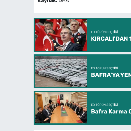
Kaynak:
DHA
EDITÖRÜN SEÇTIĞI
KIRCALI'DAN
EDITÖRÜN SEÇTIĞI
BAFRA'YA YEN
EDITÖRÜN SEÇTIĞI
Bafra Karma O