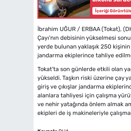
İçeriği Görüntül
İbrahim UĞUR / ERBAA (Tokat), (DHA
Çayı'nın debisinin yükselmesi sonuc
yerde bulunan yaklaşık 250 kişinin
jandarma ekiplerince tahliye edilm
Tokat'ta son günlerde etkili olan ya
yükseldi. Taşkın riski üzerine çay 
giriş ve çıkışlar jandarma ekiplerin
alanlara tahliyesi için çalışma yür
ve nehir yatağında önlem almak ama
ekipleri de iş makineleriyle çalışma