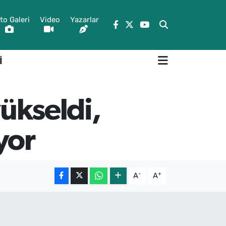
to Galeri
Video
Yazarlar
İ
yükseldi,
yor
-
+
A
A