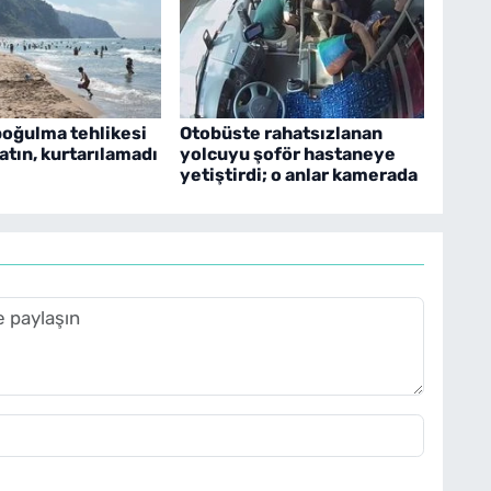
oğulma tehlikesi
Otobüste rahatsızlanan
atın, kurtarılamadı
yolcuyu şoför hastaneye
yetiştirdi; o anlar kamerada