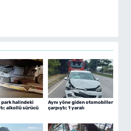
 park halindeki
Aynı yöne giden otomobiller
tı; alkollü sürücü
çarpıştı; 1 yaralı