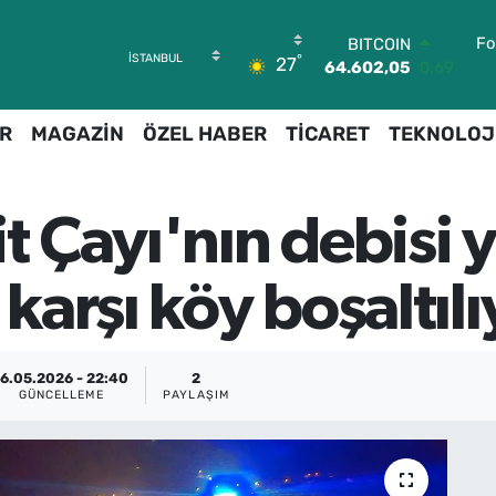
Fo
BITCOIN
°
27
64.602,05
0.69
DOLAR
47,5986
0.06
R
MAGAZİN
ÖZEL HABER
TİCARET
TEKNOLOJ
EURO
55,0700
0.1
STERLİN
64,2438
0.21
it Çayı'nın debisi 
GRAM ALTIN
6513.94
0.32
BİST100
 karşı köy boşaltılı
13.768
48
16.05.2026 - 22:40
2
GÜNCELLEME
PAYLAŞIM