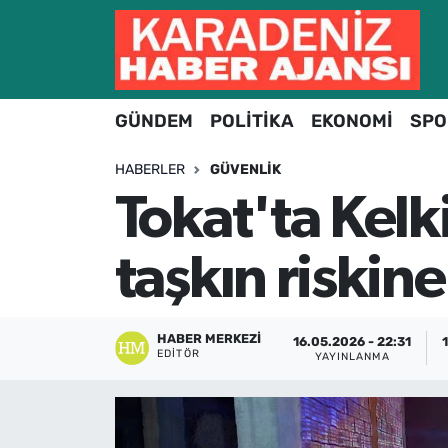
Hava Durumu
GÜNDEM
POLİTİKA
EKONOMİ
SPO
Trafik Durumu
HABERLER
GÜVENLIK
Süper Lig Puan Durumu ve Fikstür
Tokat'ta Kelk
Tüm Manşetler
taşkın riskine
Son Dakika Haberleri
Haber Arşivi
HABER MERKEZI
16.05.2026 - 22:31
EDITÖR
YAYINLANMA