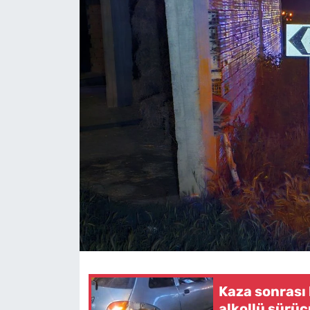
Kaza sonrası
alkollü sürüc