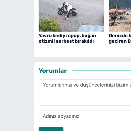
Yavru kediyi öpüp, boğan
Denizde b
otizmli serbest bırakıldı
geçiren B
Yorumlar