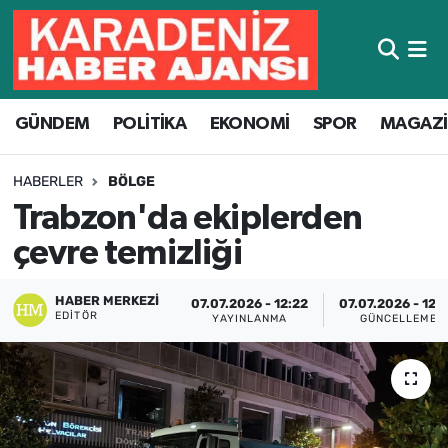
Hava Durumu
GÜNDEM
POLİTİKA
EKONOMİ
SPOR
MAGAZ
Trafik Durumu
Süper Lig Puan Durumu ve Fikstür
HABERLER
BÖLGE
Trabzon'da ekiplerden
Tüm Manşetler
çevre temizliği
Son Dakika Haberleri
HABER MERKEZI
07.07.2026 - 12:22
07.07.2026 - 12:
EDITÖR
YAYINLANMA
GÜNCELLEME
Haber Arşivi