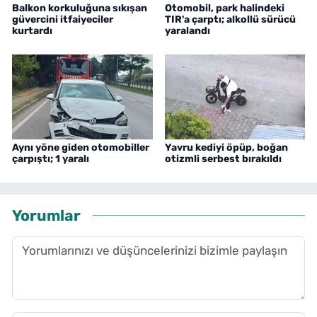
Balkon korkuluğuna sıkışan
Otomobil, park halindeki
güvercini itfaiyeciler
TIR'a çarptı; alkollü sürücü
kurtardı
yaralandı
Aynı yöne giden otomobiller
Yavru kediyi öpüp, boğan
çarpıştı; 1 yaralı
otizmli serbest bırakıldı
Yorumlar