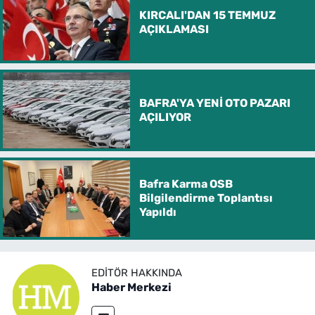
KIRCALI'DAN 15 TEMMUZ
AÇIKLAMASI
BAFRA'YA YENİ OTO PAZARI
AÇILIYOR
Bafra Karma OSB
Bilgilendirme Toplantısı
Yapıldı
EDITÖR HAKKINDA
Haber Merkezi