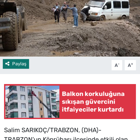
Paylaş
-
+
A
A
Balkon korkuluğuna
sıkışan güvercini
itfaiyeciler kurtardı
Salim SARIKOÇ/TRABZON, (DHA)-
TRABZON'un Köprübaşı ilçesinde etkili olan