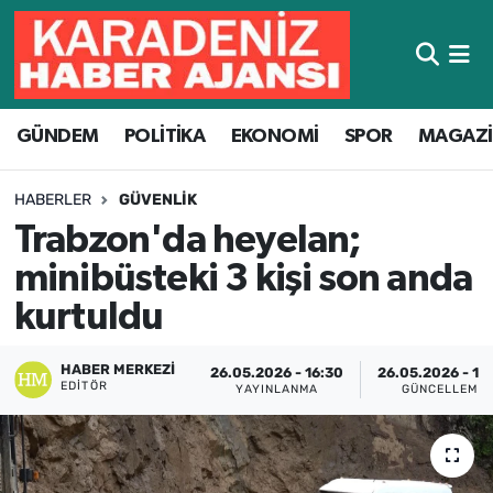
Hava Durumu
GÜNDEM
POLİTİKA
EKONOMİ
SPOR
MAGAZ
Trafik Durumu
Süper Lig Puan Durumu ve Fikstür
HABERLER
GÜVENLIK
Trabzon'da heyelan;
Tüm Manşetler
minibüsteki 3 kişi son anda
Son Dakika Haberleri
kurtuldu
Haber Arşivi
HABER MERKEZI
26.05.2026 - 16:30
26.05.2026 - 16
EDITÖR
YAYINLANMA
GÜNCELLEME