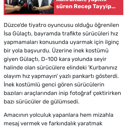
süren Recep Tayyip
Erdoğan Camii'nde
incelemede bulundu
Düzce'de tiyatro oyuncusu olduğu öğrenilen
İsa Gülaçtı, bayramda trafikte sürücüleri hız
yapmamaları konusunda uyarmak için ilginç
bir yola başvurdu. Üzerine inek kostümü
giyen Gülaçtı, D-100 kara yolunda seyir
halinde olan sürücülere elindeki 'Kurbanınız
olayım hız yapmayın' yazlı pankartı gösterdi.
İnek kostümlü genci gören sürücülerin
bazıları araçlarından inip fotoğraf çektirirken
bazı sürücüler de gülümsedi.
Amacının yolculuk yapanlara hem mizahla
mesaj vermek ve farkındalık yaratmak