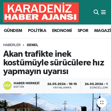
Hava Durumu
GÜNDEM
POLİTİKA
EKONOMİ
SPOR
MAGAZ
Trafik Durumu
Süper Lig Puan Durumu ve Fikstür
HABERLER
GENEL
Akan trafikte inek
Tüm Manşetler
kostümüyle sürücülere hız
Son Dakika Haberleri
yapmayın uyarısı
Haber Arşivi
HABER MERKEZI
26.05.2026 - 18:10
26.05.2026 - 18
EDITÖR
YAYINLANMA
GÜNCELLEME