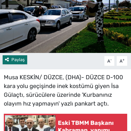
Paylaş
-
+
A
A
Musa KESKİN/ DÜZCE, (DHA)- DÜZCE D-100
kara yolu geçişinde inek kostümü giyen İsa
Gülaçtı, sürücülere üzerinde 'Kurbanınız
olayım hız yapmayın' yazlı pankart açtı.
Eski TBMM Başkanı
Kahraman, yapımı