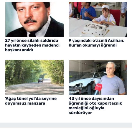
27 yıl önce silahlı saldırıda
9 yaşındaki otizmli Asilhan,
hayatın kaybeden madenci
Kur'an okumayı öğrendi
başkanı anıldı
'Ağaç tünel yol'da seyrine
43 yıl önce dayısından
doyumsuz manzara
öğrendiği oto kaportacılık
mesleğini oğluyla
sürdürüyor