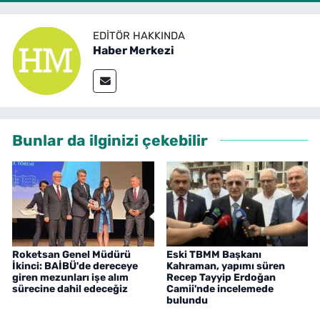
EDITÖR HAKKINDA
Haber Merkezi
Bunlar da ilginizi çekebilir
Roketsan Genel Müdürü
Eski TBMM Başkanı
İkinci: BAİBÜ'de dereceye
Kahraman, yapımı süren
giren mezunları işe alım
Recep Tayyip Erdoğan
sürecine dahil edeceğiz
Camii'nde incelemede
bulundu