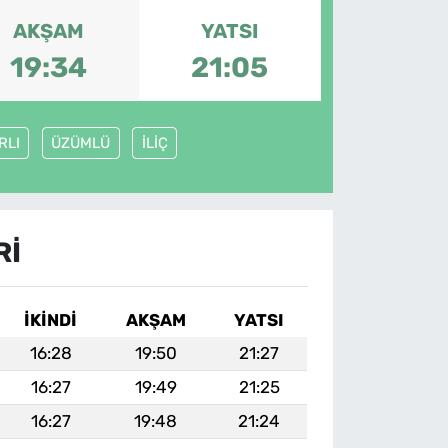
AKŞAM
YATSI
19:34
21:05
RLI
ÜZÜMLÜ
İLİÇ
RI
İKINDI
AKŞAM
YATSI
16:28
19:50
21:27
16:27
19:49
21:25
16:27
19:48
21:24