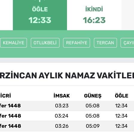
ÖĞLE
İKINDI
12:33
16:23
KEMALİYE
OTLUKBELİ
REFAHİYE
TERCAN
ÇAYI
RZİNCAN AYLIK NAMAZ VAKITLE
İCRİ
İMSAK
GÜNEŞ
ÖĞLE
fer 1448
03:23
05:08
12:34
fer 1448
03:24
05:08
12:34
fer 1448
03:26
05:09
12:34