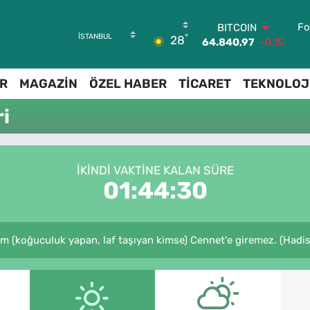
Fo
BITCOIN
°
28
64.840,97
-0.15
DOLAR
47,7436
0.18
R
MAGAZİN
ÖZEL HABER
TİCARET
TEKNOLOJ
EURO
55,2510
0.32
i
STERLİN
64,4811
0.38
GRAM ALTIN
6660.55
0
İKINDI VAKTINE KALAN SÜRE
BİST100
01:44:30
13.779
-14
(koğuculuk yapan, laf taşıyan kimse) Cennet'e giremez. (Hadis-