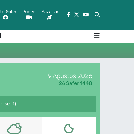
to Galeri
Video
Yazarlar
İ
9 Ağustos 2026
26 Safer 1448
i şerif)