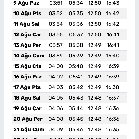
9 Ağu Paz
03:51
05:34
12:50
16:43
19:5
10 Ağu Pts
03:52
05:35
12:50
16:42
19:5
11 Ağu Sal
03:54
05:36
12:50
16:42
19:5
12 Ağu Çar
03:55
05:37
12:50
16:41
19:5
13 Ağu Per
03:57
05:38
12:49
16:41
19:51
14 Ağu Cum
03:59
05:39
12:49
16:40
19:5
15 Ağu Cts
04:00
05:40
12:49
16:39
19:4
16 Ağu Paz
04:02
05:41
12:49
16:39
19:4
17 Ağu Pts
04:03
05:42
12:49
16:38
19:4
18 Ağu Sal
04:05
05:43
12:48
16:37
19:4
19 Ağu Çar
04:06
05:44
12:48
16:36
19:4
20 Ağu Per
04:08
05:45
12:48
16:36
19:4
21 Ağu Cum
04:09
05:46
12:48
16:35
19:3