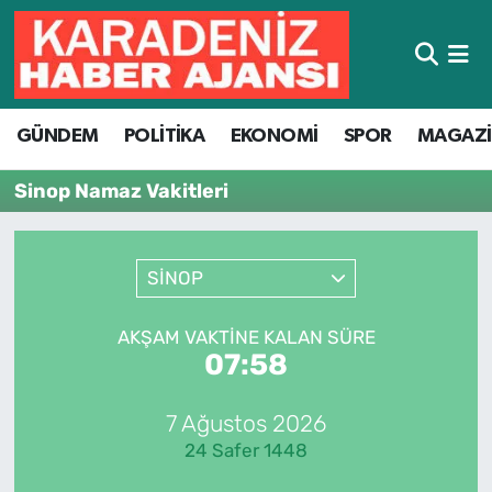
Hava Durumu
GÜNDEM
POLİTİKA
EKONOMİ
SPOR
MAGAZ
Trafik Durumu
Sinop Namaz Vakitleri
Süper Lig Puan Durumu ve Fikstür
Tüm Manşetler
SİNOP
Son Dakika Haberleri
AKŞAM VAKTINE KALAN SÜRE
07:58
Haber Arşivi
7 Ağustos 2026
24 Safer 1448