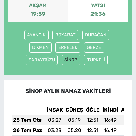
AKŞAM
YATSI
19:59
21:36
AYANCIK
BOYABAT
DURAĞAN
DİKMEN
ERFELEK
GERZE
SARAYDÜZÜ
SİNOP
TÜRKELİ
SİNOP AYLIK NAMAZ VAKITLERI
İMSAK
GÜNEŞ
ÖĞLE
İKINDI
AKŞA
25 Tem Cts
03:27
05:19
12:51
16:49
20:1
26 Tem Paz
03:28
05:20
12:51
16:49
20:1