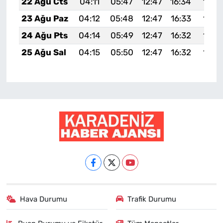
22 Ağu Cts
04:11
05:47
12:47
16:34
19:3
23 Ağu Paz
04:12
05:48
12:47
16:33
19:3
24 Ağu Pts
04:14
05:49
12:47
16:32
19:3
25 Ağu Sal
04:15
05:50
12:47
16:32
19:3
Hava Durumu
Trafik Durumu