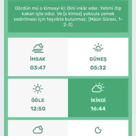
Gördün mü o kimseyi ki: Dini inkâr eder. Yetimi itip
kakan işte odur. Ve (o kimse) yoksula yemek
yedirilmesi için teşvikte bulunmaz. (Mâûn Sûresi, 1-
2-3)
İMSAK
GÜNEŞ
03:47
05:32
ÖĞLE
İKINDI
12:50
16:44