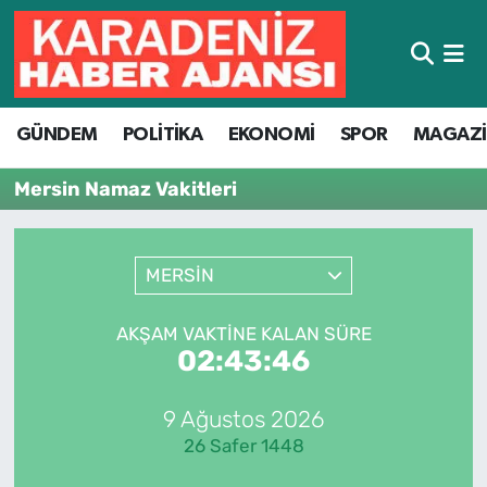
Hava Durumu
GÜNDEM
POLİTİKA
EKONOMİ
SPOR
MAGAZ
Trafik Durumu
Mersin Namaz Vakitleri
Süper Lig Puan Durumu ve Fikstür
Tüm Manşetler
MERSİN
Son Dakika Haberleri
AKŞAM VAKTINE KALAN SÜRE
02:43:46
Haber Arşivi
9 Ağustos 2026
26 Safer 1448