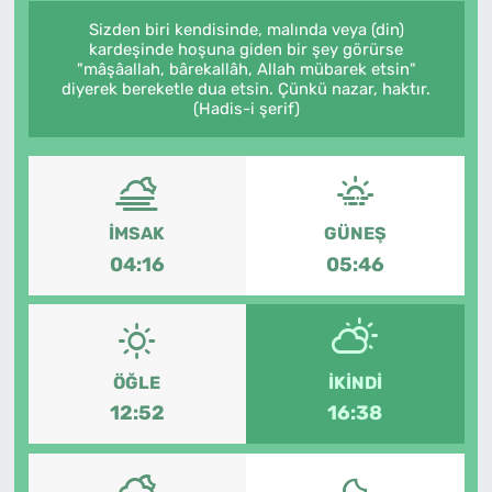
Sizden biri kendisinde, malında veya (din)
kardeşinde hoşuna giden bir şey görürse
"mâşâallah, bârekallâh, Allah mübarek etsin"
diyerek bereketle dua etsin. Çünkü nazar, haktır.
(Hadis-i şerif)
İMSAK
GÜNEŞ
04:16
05:46
ÖĞLE
İKINDI
12:52
16:38