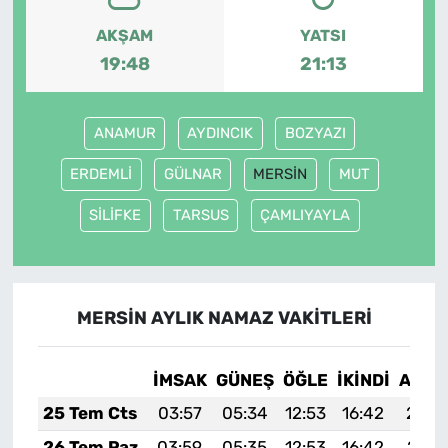
AKŞAM
YATSI
19:48
21:13
ANAMUR
AYDINCIK
BOZYAZI
ERDEMLİ
GÜLNAR
MERSİN
MUT
SİLİFKE
TARSUS
ÇAMLIYAYLA
MERSİN AYLIK NAMAZ VAKITLERI
İMSAK
GÜNEŞ
ÖĞLE
İKINDI
AKŞA
25 Tem Cts
03:57
05:34
12:53
16:42
20:0
26 Tem Paz
03:59
05:35
12:53
16:42
20:0