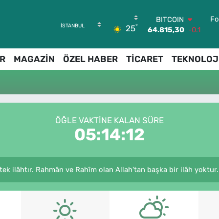
Fo
BITCOIN
°
25
64.815,30
-0.1
DOLAR
47,7436
0.18
R
MAGAZİN
ÖZEL HABER
TİCARET
TEKNOLOJ
EURO
55,2510
0.32
STERLİN
64,4811
0.38
GRAM ALTIN
6660.55
0
ÖĞLE VAKTINE KALAN SÜRE
BİST100
05:14:12
13.779
-14
r tek ilâhtır. Rahmân ve Rahîm olan Allah'tan başka bir ilâh yoktur