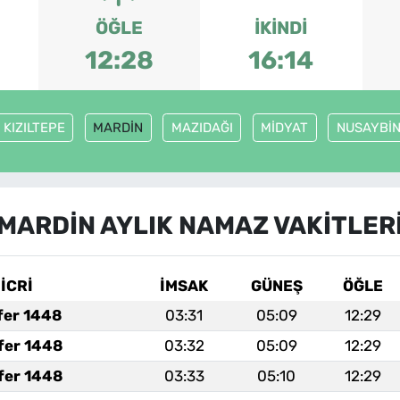
ÖĞLE
İKINDI
12:28
16:14
KIZILTEPE
MARDİN
MAZIDAĞI
MİDYAT
NUSAYBİ
MARDİN AYLIK NAMAZ VAKITLER
İCRİ
İMSAK
GÜNEŞ
ÖĞLE
fer 1448
03:31
05:09
12:29
fer 1448
03:32
05:09
12:29
fer 1448
03:33
05:10
12:29