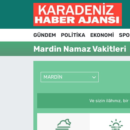
Hava Durumu
GÜNDEM
POLİTİKA
EKONOMİ
SPO
Trafik Durumu
Mardin Namaz Vakitleri
Süper Lig Puan Durumu ve Fikstür
Tüm Manşetler
MARDİN
Son Dakika Haberleri
Haber Arşivi
Ve sizin ilâhınız, bi