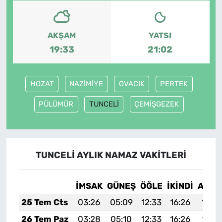
AKŞAM
YATSI
19:33
21:02
HOZAT
NAZİMİYE
OVACIK
PERTEK
PÜLÜMÜR
TUNCELİ
ÇEMİŞGEZEK
TUNCELİ AYLIK NAMAZ VAKITLERI
İMSAK
GÜNEŞ
ÖĞLE
İKINDI
AKŞA
25 Tem Cts
03:26
05:09
12:33
16:26
19:4
26 Tem Paz
03:28
05:10
12:33
16:26
19:4