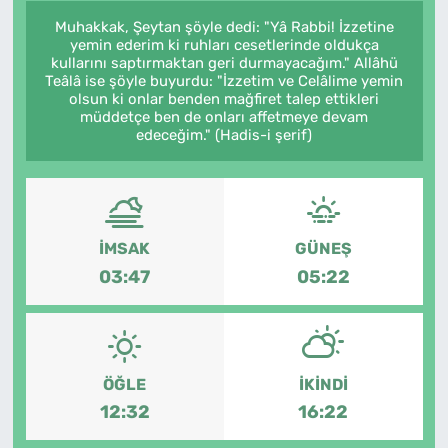
Muhakkak, Şeytan şöyle dedi: "Yâ Rabbi! İzzetine
yemin ederim ki ruhları cesetlerinde oldukça
kullarını saptırmaktan geri durmayacağım." Allâhü
Teâlâ ise şöyle buyurdu: "İzzetim ve Celâlime yemin
olsun ki onlar benden mağfiret talep ettikleri
müddetçe ben de onları affetmeye devam
edeceğim." (Hadis-i şerif)
İMSAK
GÜNEŞ
03:47
05:22
ÖĞLE
İKINDI
12:32
16:22