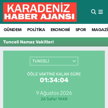
Hava Durumu
GÜNDEM
POLİTİKA
EKONOMİ
SPOR
MAGAZ
Trafik Durumu
Tunceli Namaz Vakitleri
Süper Lig Puan Durumu ve Fikstür
Tüm Manşetler
TUNCELİ
Son Dakika Haberleri
ÖĞLE VAKTINE KALAN SÜRE
01:34:04
Haber Arşivi
9 Ağustos 2026
26 Safer 1448