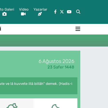
to Galeri
Video
Yazarlar
İ
6 Ağustos 2026
23 Safer 1448
e ve lâ kuvvete illâ billâh" demek. (Hadis-i