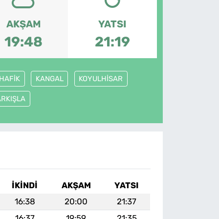
AKŞAM
YATSI
19:48
21:19
HAFİK
KANGAL
KOYULHİSAR
ARKIŞLA
İKINDI
AKŞAM
YATSI
16:38
20:00
21:37
16:37
19:59
21:35