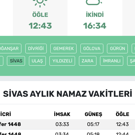
ÖĞLE
İKINDI
12:43
16:34
OĞANŞAR
DİVRİĞİ
GEMEREK
GÖLOVA
GÜRÜN
İ
SİVAS
ULAŞ
YILDIZELİ
ZARA
İMRANLI
Ş
SİVAS AYLIK NAMAZ VAKITLERI
İCRİ
İMSAK
GÜNEŞ
ÖĞLE
fer 1448
03:33
05:17
12:43
fer 1448
03:34
05:18
12:44