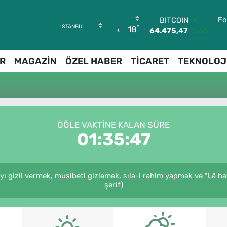
Fo
BITCOIN
°
18
64.475,47
0.66
DOLAR
47,5971
0.05
R
MAGAZİN
ÖZEL HABER
TİCARET
TEKNOLOJ
EURO
55,1336
0.18
STERLİN
64,2534
0.22
GRAM ALTIN
6527.85
0.54
ÖĞLE VAKTINE KALAN SÜRE
BİST100
01:35:47
13.703
11
ı gizli vermek, musibeti gizlemek, sıla-i rahim yapmak ve "Lâ havl
şerif)