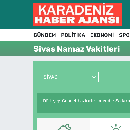
Hava Durumu
GÜNDEM
POLİTİKA
EKONOMİ
SPO
Trafik Durumu
Sivas Namaz Vakitleri
Süper Lig Puan Durumu ve Fikstür
Tüm Manşetler
SİVAS
Son Dakika Haberleri
Haber Arşivi
Dört şey, Cennet hazinelerindendir: Sadakay