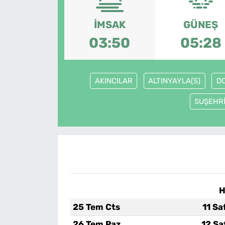
İMSAK
GÜNEŞ
03:50
05:28
AKINCILAR
ALTINYAYLA(S)
D
SUŞEHR
H
25 Tem Cts
11 Sa
26 Tem Paz
12 Sa