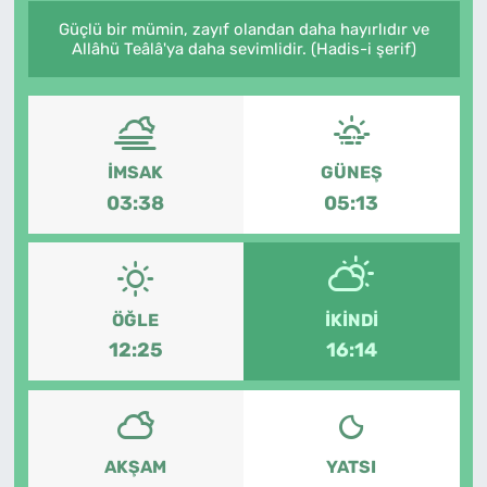
Güçlü bir mümin, zayıf olandan daha hayırlıdır ve
Allâhü Teâlâ'ya daha sevimlidir. (Hadis-i şerif)
İMSAK
GÜNEŞ
03:38
05:13
ÖĞLE
İKINDI
12:25
16:14
AKŞAM
YATSI