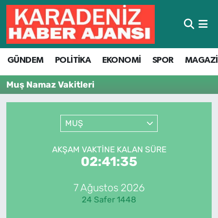
Hava Durumu
GÜNDEM
POLİTİKA
EKONOMİ
SPOR
MAGAZ
Trafik Durumu
Muş Namaz Vakitleri
Süper Lig Puan Durumu ve Fikstür
Tüm Manşetler
MUŞ
Son Dakika Haberleri
AKŞAM VAKTINE KALAN SÜRE
02:41:35
Haber Arşivi
7 Ağustos 2026
24 Safer 1448