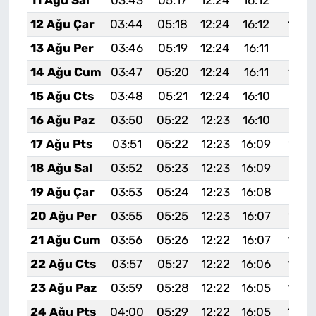
11 Ağu Sal
03:43
05:17
12:24
16:12
19:2
12 Ağu Çar
03:44
05:18
12:24
16:12
19:2
13 Ağu Per
03:46
05:19
12:24
16:11
19:19
14 Ağu Cum
03:47
05:20
12:24
16:11
19:1
15 Ağu Cts
03:48
05:21
12:24
16:10
19:17
16 Ağu Paz
03:50
05:22
12:23
16:10
19:15
17 Ağu Pts
03:51
05:22
12:23
16:09
19:1
18 Ağu Sal
03:52
05:23
12:23
16:09
19:13
19 Ağu Çar
03:53
05:24
12:23
16:08
19:11
20 Ağu Per
03:55
05:25
12:23
16:07
19:1
21 Ağu Cum
03:56
05:26
12:22
16:07
19:0
22 Ağu Cts
03:57
05:27
12:22
16:06
19:0
23 Ağu Paz
03:59
05:28
12:22
16:05
19:0
24 Ağu Pts
04:00
05:29
12:22
16:05
19:0