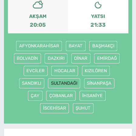
AKŞAM
YATSI
20:05
21:33
AFYONKARAHİSAR
BAYAT
BAŞMAKÇI
BOLVADİN
DAZKIRI
DİNAR
EMİRDAĞ
EVCİLER
HOCALAR
KIZILÖREN
SANDIKLI
SULTANDAĞI
SİNANPAŞA
ÇAY
ÇOBANLAR
İHSANİYE
İSCEHİSAR
ŞUHUT