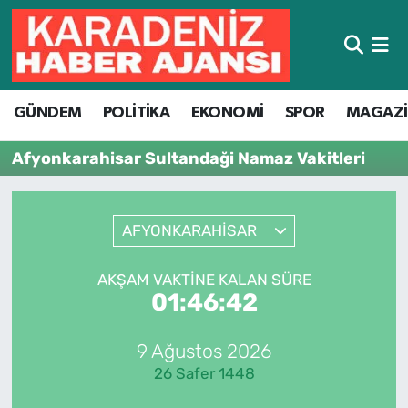
Hava Durumu
GÜNDEM
POLİTİKA
EKONOMİ
SPOR
MAGAZ
Trafik Durumu
Afyonkarahisar Sultandaği Namaz Vakitleri
Süper Lig Puan Durumu ve Fikstür
Tüm Manşetler
AFYONKARAHİSAR
Son Dakika Haberleri
AKŞAM VAKTINE KALAN SÜRE
01:46:42
Haber Arşivi
9 Ağustos 2026
26 Safer 1448