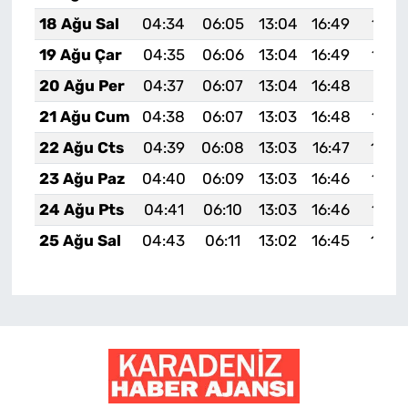
18 Ağu Sal
04:34
06:05
13:04
16:49
19:5
19 Ağu Çar
04:35
06:06
13:04
16:49
19:5
20 Ağu Per
04:37
06:07
13:04
16:48
19:51
21 Ağu Cum
04:38
06:07
13:03
16:48
19:4
22 Ağu Cts
04:39
06:08
13:03
16:47
19:4
23 Ağu Paz
04:40
06:09
13:03
16:46
19:4
24 Ağu Pts
04:41
06:10
13:03
16:46
19:4
25 Ağu Sal
04:43
06:11
13:02
16:45
19:4