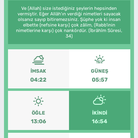
Ve (Allah) size istediğiniz şeylerin hepsinden
vermiştir. Eğer Allâh'ın verdiği nimetleri sayacak
olsanız sayıp bitiremezsiniz. Şüphe yok ki insan
elbette (nefsine karşı) çok zâlim, (Rabb'inin
nimetlerine karşı) çok nankördür. (İbrâhîm Sûresi,
34)
İMSAK
GÜNEŞ
04:22
05:57
ÖĞLE
İKINDI
13:06
16:54