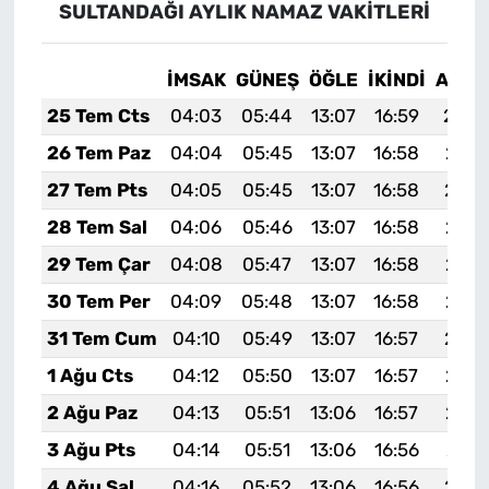
SULTANDAĞI AYLIK NAMAZ VAKITLERI
İMSAK
GÜNEŞ
ÖĞLE
İKINDI
AKŞA
25 Tem Cts
04:03
05:44
13:07
16:59
20:2
26 Tem Paz
04:04
05:45
13:07
16:58
20:1
27 Tem Pts
04:05
05:45
13:07
16:58
20:1
28 Tem Sal
04:06
05:46
13:07
16:58
20:1
29 Tem Çar
04:08
05:47
13:07
16:58
20:1
30 Tem Per
04:09
05:48
13:07
16:58
20:1
31 Tem Cum
04:10
05:49
13:07
16:57
20:1
1 Ağu Cts
04:12
05:50
13:07
16:57
20:1
2 Ağu Paz
04:13
05:51
13:06
16:57
20:1
3 Ağu Pts
04:14
05:51
13:06
16:56
20:1
4 Ağu Sal
04:16
05:52
13:06
16:56
20:1