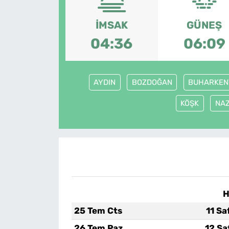
İMSAK
GÜNEŞ
04:36
06:09
AYDIN
BOZDOĞAN
BUHARKEN
KÖŞK
NAZ
H
25 Tem Cts
11 Sa
26 Tem Paz
12 Sa