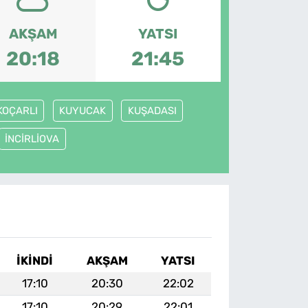
AKŞAM
YATSI
20:18
21:45
KOÇARLI
KUYUCAK
KUŞADASI
İNCİRLİOVA
İKINDI
AKŞAM
YATSI
17:10
20:30
22:02
17:10
20:29
22:01