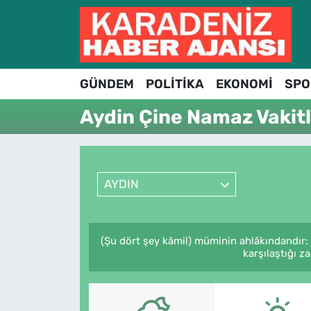
Hava Durumu
GÜNDEM
POLİTİKA
EKONOMİ
SPO
Trafik Durumu
Aydin Çine Namaz Vakitl
Süper Lig Puan Durumu ve Fikstür
Tüm Manşetler
AYDIN
Son Dakika Haberleri
Haber Arşivi
(Şu dört şey kâmil) müminin ahlâkındandır:
karşılaştığı z