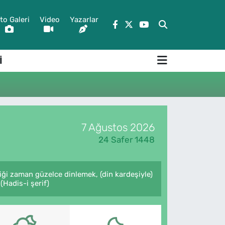
to Galeri
Video
Yazarlar
İ
7 Ağustos 2026
24 Safer 1448
ği zaman güzelce dinlemek, (din kardeşiyle)
Hadis-i şerif)