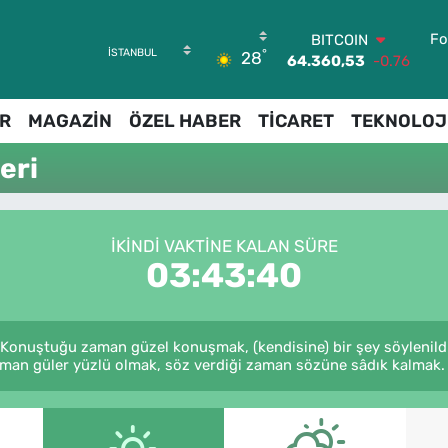
Fo
BITCOIN
°
28
64.360,53
-0.76
DOLAR
47,7069
0.17
R
MAGAZİN
ÖZEL HABER
TİCARET
TEKNOLOJ
EURO
55,0265
0.01
eri
STERLİN
64,1897
0.02
GRAM ALTIN
6618.49
2.12
İKINDI VAKTINE KALAN SÜRE
BİST100
03:43:40
13.887
64
 Konuştuğu zaman güzel konuşmak, (kendisine) bir şey söylenildi
aman güler yüzlü olmak, söz verdiği zaman sözüne sâdık kalmak. (