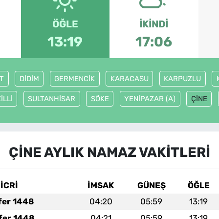
ÖĞLE
İKINDI
13:19
17:06
T
DİDİM
GERMENCİK
KARACASU
KARPUZLU
İLLİ
SULTANHİSAR
SÖKE
YENİPAZAR (A)
ÇİNE
ÇİNE AYLIK NAMAZ VAKITLERI
İCRİ
İMSAK
GÜNEŞ
ÖĞLE
fer 1448
04:20
05:59
13:19
fer 1448
04:21
05:59
13:19