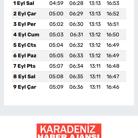
1 Eyl Sal
04:59
06:28
13:13
16:53
19:4
2 Eyl Çar
05:00
06:29
13:13
16:52
19:4
3 Eyl Per
05:02
06:30
13:13
16:51
19:4
4 Eyl Cum
05:03
06:31
13:12
16:50
19:4
5 Eyl Cts
05:04
06:32
13:12
16:49
19:4
6 Eyl Paz
05:05
06:33
13:12
16:49
19:4
7 Eyl Pts
05:07
06:34
13:11
16:48
19:3
8 Eyl Sal
05:08
06:35
13:11
16:47
19:3
9 Eyl Çar
05:09
06:36
13:11
16:46
19:3