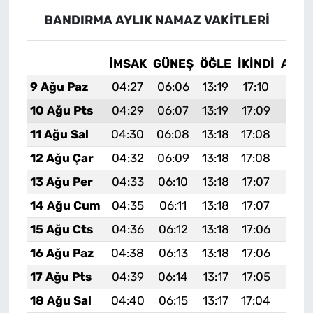
BANDIRMA AYLIK NAMAZ VAKITLERI
İMSAK
GÜNEŞ
ÖĞLE
İKINDI
AKŞ
9 Ağu Paz
04:27
06:06
13:19
17:10
20:2
10 Ağu Pts
04:29
06:07
13:19
17:09
20:2
11 Ağu Sal
04:30
06:08
13:18
17:08
20:1
12 Ağu Çar
04:32
06:09
13:18
17:08
20:1
13 Ağu Per
04:33
06:10
13:18
17:07
20:1
14 Ağu Cum
04:35
06:11
13:18
17:07
20:1
15 Ağu Cts
04:36
06:12
13:18
17:06
20:1
16 Ağu Paz
04:38
06:13
13:18
17:06
20:1
17 Ağu Pts
04:39
06:14
13:17
17:05
20:1
18 Ağu Sal
04:40
06:15
13:17
17:04
20:1