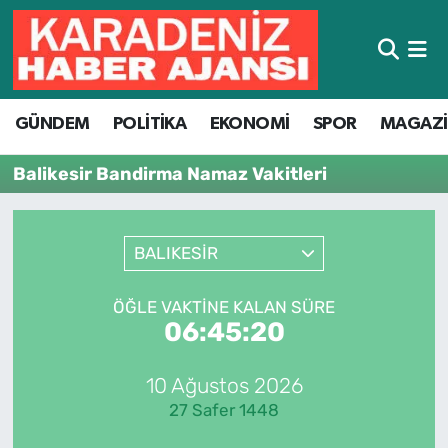
Hava Durumu
GÜNDEM
POLİTİKA
EKONOMİ
SPOR
MAGAZ
Trafik Durumu
Balikesir Bandirma Namaz Vakitleri
Süper Lig Puan Durumu ve Fikstür
Tüm Manşetler
BALIKESİR
Son Dakika Haberleri
ÖĞLE VAKTINE KALAN SÜRE
06:45:20
Haber Arşivi
10 Ağustos 2026
27 Safer 1448