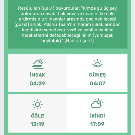
Resûlullah (s.a.v.) buyurdular: "Kimde şu üç şey
bulunursa sevâbı hak eder ve imanını kemâle
erdirmiş olur: İnsanlar arasında geçinebileceği
(güzel) ahlâk, Allâhü Teâlâ'nın haram kıldıklarından
kendisini menedecek verâ ve cahilin cahilce
hareketlerini defedebileceği hilim (yumuşak
huyluluk)." (Hadis-i şerif)
İMSAK
GÜNEŞ
04:29
06:07
ÖĞLE
İKINDI
13:19
17:09