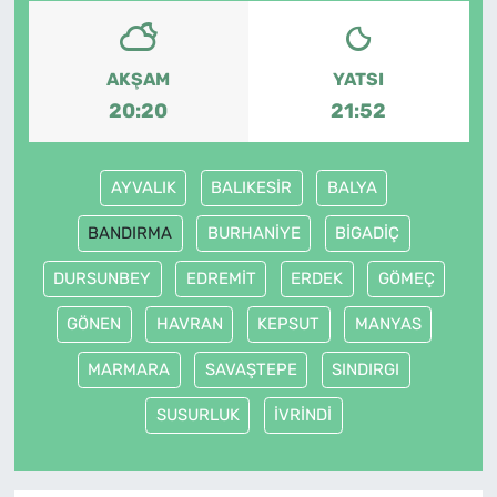
AKŞAM
YATSI
20:20
21:52
AYVALIK
BALIKESİR
BALYA
BANDIRMA
BURHANİYE
BİGADİÇ
DURSUNBEY
EDREMİT
ERDEK
GÖMEÇ
GÖNEN
HAVRAN
KEPSUT
MANYAS
MARMARA
SAVAŞTEPE
SINDIRGI
SUSURLUK
İVRİNDİ