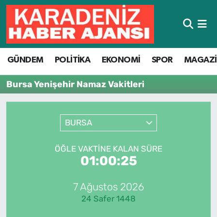
Hava Durumu
GÜNDEM
POLİTİKA
EKONOMİ
SPOR
MAGAZ
Trafik Durumu
Bursa Yenişehir Namaz Vakitleri
Süper Lig Puan Durumu ve Fikstür
Tüm Manşetler
BURSA
Son Dakika Haberleri
ÖĞLE VAKTINE KALAN SÜRE
01:00:25
Haber Arşivi
7 Ağustos 2026
24 Safer 1448