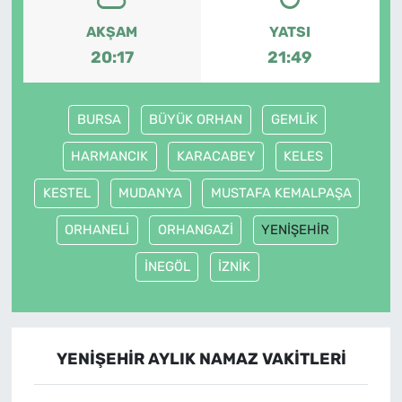
AKŞAM
YATSI
20:17
21:49
BURSA
BÜYÜK ORHAN
GEMLİK
HARMANCIK
KARACABEY
KELES
KESTEL
MUDANYA
MUSTAFA KEMALPAŞA
ORHANELİ
ORHANGAZİ
YENİŞEHİR
İNEGÖL
İZNİK
YENİŞEHİR AYLIK NAMAZ VAKITLERI