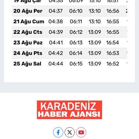
19 Ağu Çar
04:35
06:09
13:10
16:57
20:0
20 Ağu Per
04:37
06:10
13:10
16:56
20:0
21 Ağu Cum
04:38
06:11
13:10
16:55
19:5
22 Ağu Cts
04:39
06:12
13:09
16:55
19:5
23 Ağu Paz
04:41
06:13
13:09
16:54
19:5
24 Ağu Pts
04:42
06:14
13:09
16:53
19:5
25 Ağu Sal
04:44
06:15
13:09
16:52
19:5