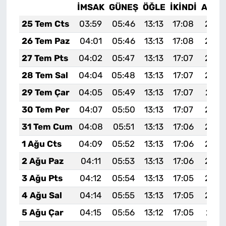
İMSAK
GÜNEŞ
ÖĞLE
İKINDI
AKŞA
25 Tem Cts
03:59
05:46
13:13
17:08
20:3
26 Tem Paz
04:01
05:46
13:13
17:08
20:3
27 Tem Pts
04:02
05:47
13:13
17:07
20:2
28 Tem Sal
04:04
05:48
13:13
17:07
20:2
29 Tem Çar
04:05
05:49
13:13
17:07
20:2
30 Tem Per
04:07
05:50
13:13
17:07
20:2
31 Tem Cum
04:08
05:51
13:13
17:06
20:2
1 Ağu Cts
04:09
05:52
13:13
17:06
20:2
2 Ağu Paz
04:11
05:53
13:13
17:06
20:2
3 Ağu Pts
04:12
05:54
13:13
17:05
20:2
4 Ağu Sal
04:14
05:55
13:13
17:05
20:2
5 Ağu Çar
04:15
05:56
13:12
17:05
20:1