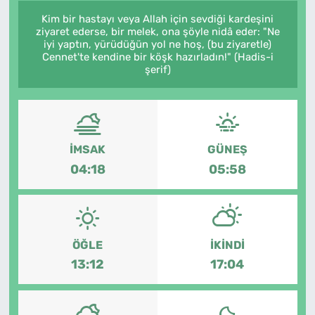
Kim bir hastayı veya Allah için sevdiği kardeşini
ziyaret ederse, bir melek, ona şöyle nidâ eder: "Ne
iyi yaptın, yürüdüğün yol ne hoş, (bu ziyaretle)
Cennet'te kendine bir köşk hazırladın!" (Hadis-i
şerif)
İMSAK
GÜNEŞ
04:18
05:58
ÖĞLE
İKINDI
13:12
17:04