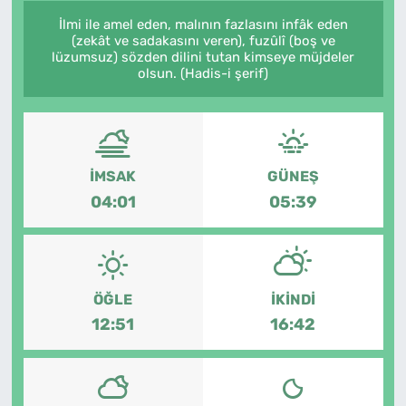
İlmi ile amel eden, malının fazlasını infâk eden
(zekât ve sadakasını veren), fuzûlî (boş ve
lüzumsuz) sözden dilini tutan kimseye müjdeler
olsun. (Hadis-i şerif)
İMSAK
GÜNEŞ
04:01
05:39
ÖĞLE
İKINDI
12:51
16:42