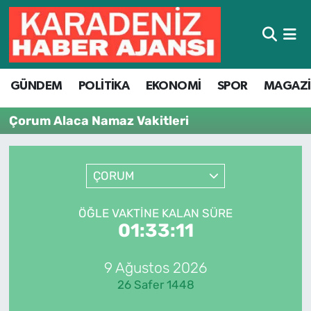
Hava Durumu
GÜNDEM
POLİTİKA
EKONOMİ
SPOR
MAGAZ
Trafik Durumu
Çorum Alaca Namaz Vakitleri
Süper Lig Puan Durumu ve Fikstür
Tüm Manşetler
ÇORUM
Son Dakika Haberleri
ÖĞLE VAKTINE KALAN SÜRE
01:33:11
Haber Arşivi
9 Ağustos 2026
26 Safer 1448