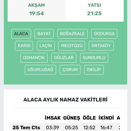
AKŞAM
YATSI
19:54
21:25
ALACA
BAYAT
BOĞAZKALE
DODURGA
KARGI
LAÇİN
MECİTÖZÜ
ORTAKÖY
OSMANCIK
OĞUZLAR
SUNGURLU
UĞURLUDAĞ
ÇORUM
İSKİLİP
ALACA AYLIK NAMAZ VAKITLERI
İMSAK
GÜNEŞ
ÖĞLE
İKINDI
AKŞA
25 Tem Cts
03:39
05:25
12:52
16:47
20:0