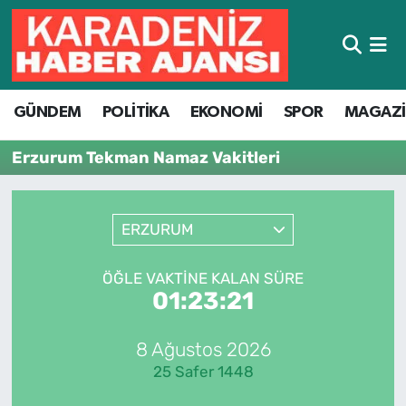
Hava Durumu
GÜNDEM
POLİTİKA
EKONOMİ
SPOR
MAGAZ
Trafik Durumu
Erzurum Tekman Namaz Vakitleri
Süper Lig Puan Durumu ve Fikstür
Tüm Manşetler
ERZURUM
Son Dakika Haberleri
ÖĞLE VAKTINE KALAN SÜRE
01:23:21
Haber Arşivi
8 Ağustos 2026
25 Safer 1448