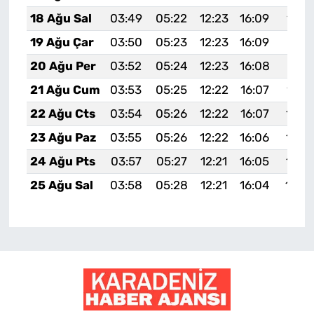
18 Ağu Sal
03:49
05:22
12:23
16:09
19:1
19 Ağu Çar
03:50
05:23
12:23
16:09
19:13
20 Ağu Per
03:52
05:24
12:23
16:08
19:11
21 Ağu Cum
03:53
05:25
12:22
16:07
19:1
22 Ağu Cts
03:54
05:26
12:22
16:07
19:0
23 Ağu Paz
03:55
05:26
12:22
16:06
19:0
24 Ağu Pts
03:57
05:27
12:21
16:05
19:0
25 Ağu Sal
03:58
05:28
12:21
16:04
19:0