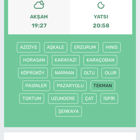
AKŞAM
YATSI
19:27
20:58
AZİZİYE
AŞKALE
ERZURUM
HINIS
HORASAN
KARAYAZI
KARAÇOBAN
KÖPRÜKÖY
NARMAN
OLTU
OLUR
PASİNLER
PAZARYOLU
TEKMAN
TORTUM
UZUNDERE
ÇAT
İSPİR
ŞENKAYA