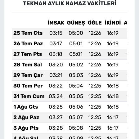
TEKMAN AYLIK NAMAZ VAKITLERI
İMSAK
GÜNEŞ
ÖĞLE
İKINDI
AKŞA
25 Tem Cts
03:15
05:00
12:26
16:19
19:4
26 Tem Paz
03:17
05:01
12:26
16:19
19:4
27 Tem Pts
03:18
05:01
12:26
16:19
19:4
28 Tem Sal
03:20
05:02
12:26
16:19
19:3
29 Tem Çar
03:21
05:03
12:26
16:19
19:3
30 Tem Per
03:22
05:04
12:25
16:18
19:3
31 Tem Cum
03:24
05:05
12:25
16:18
19:3
1 Ağu Cts
03:25
05:06
12:25
16:18
19:3
2 Ağu Paz
03:27
05:07
12:25
16:17
19:3
3 Ağu Pts
03:28
05:08
12:25
16:17
19:3
4 Ağu Sal
03:29
05:09
12:25
16:17
19:3