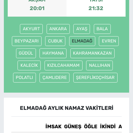
20:01
21:32
AKYURT
ANKARA
AYAŞ
BALA
BEYPAZARI
CUBUK
ELMADAĞ
EVREN
GÜDÜL
HAYMANA
KAHRAMANKAZAN
KALECİK
KIZILCAHAMAM
NALLIHAN
POLATLI
ÇAMLIDERE
ŞEREFLİKOÇHİSAR
ELMADAĞ AYLIK NAMAZ VAKITLERI
İMSAK
GÜNEŞ
ÖĞLE
İKINDI
AKŞA