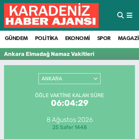
Hava Durumu
GÜNDEM
POLİTİKA
EKONOMİ
SPOR
MAGAZ
Trafik Durumu
Ankara Elmadağ Namaz Vakitleri
Süper Lig Puan Durumu ve Fikstür
Tüm Manşetler
ANKARA
Son Dakika Haberleri
ÖĞLE VAKTINE KALAN SÜRE
06:04:29
Haber Arşivi
8 Ağustos 2026
25 Safer 1448