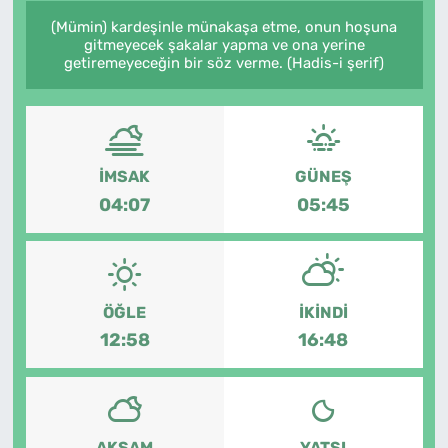
(Mümin) kardeşinle münakaşa etme, onun hoşuna
gitmeyecek şakalar yapma ve ona yerine
getiremeyeceğin bir söz verme. (Hadis-i şerif)
İMSAK
GÜNEŞ
04:07
05:45
ÖĞLE
İKINDI
12:58
16:48
AKŞAM
YATSI