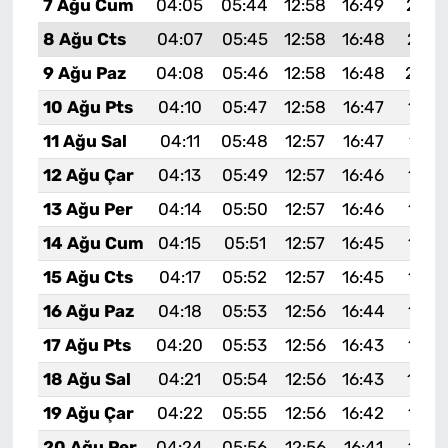
7 Ağu Cum
04:05
05:44
12:58
16:49
20:0
8 Ağu Cts
04:07
05:45
12:58
16:48
20:0
9 Ağu Paz
04:08
05:46
12:58
16:48
20:0
10 Ağu Pts
04:10
05:47
12:58
16:47
19:5
11 Ağu Sal
04:11
05:48
12:57
16:47
19:5
12 Ağu Çar
04:13
05:49
12:57
16:46
19:5
13 Ağu Per
04:14
05:50
12:57
16:46
19:5
14 Ağu Cum
04:15
05:51
12:57
16:45
19:5
15 Ağu Cts
04:17
05:52
12:57
16:45
19:5
16 Ağu Paz
04:18
05:53
12:56
16:44
19:5
17 Ağu Pts
04:20
05:53
12:56
16:43
19:4
18 Ağu Sal
04:21
05:54
12:56
16:43
19:4
19 Ağu Çar
04:22
05:55
12:56
16:42
19:4
20 Ağu Per
04:24
05:56
12:56
16:41
19:4