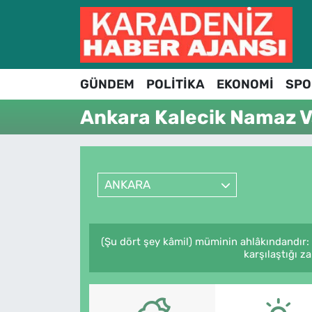
Hava Durumu
GÜNDEM
POLİTİKA
EKONOMİ
SPO
Trafik Durumu
Ankara Kalecik Namaz Va
Süper Lig Puan Durumu ve Fikstür
Tüm Manşetler
ANKARA
Son Dakika Haberleri
Haber Arşivi
(Şu dört şey kâmil) müminin ahlâkındandır:
karşılaştığı z