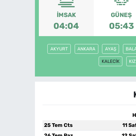
İMSAK
GÜNEŞ
04:04
05:43
AKYURT
ANKARA
AYAŞ
BAL
KALECİK
KI
H
25 Tem Cts
11 Sa
26 Tem Paz
12 Sa