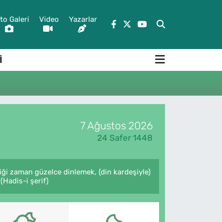
to Galeri
Video
Yazarlar
İ
7 Ağustos 2026
24 Safer 1448
ği zaman güzelce dinlemek, (din kardeşiyle)
Hadis-i şerif)