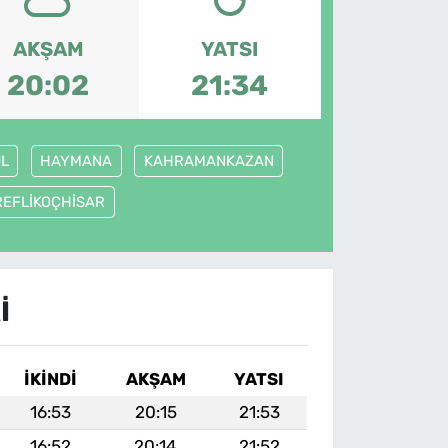
AKŞAM
YATSI
20:02
21:34
L
HAYMANA
KAHRAMANKAZAN
REFLİKOÇHİSAR
I
İKINDI
AKŞAM
YATSI
16:53
20:15
21:53
16:52
20:14
21:52