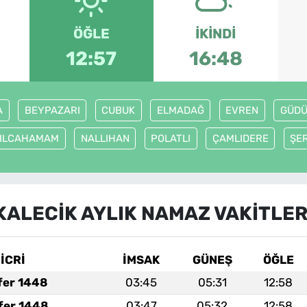
ÖĞLE
İKINDI
12:57
16:48
A
BEYPAZARI
CUBUK
ELMADAĞ
EVREN
GÜDÜ
ZILCAHAMAM
NALLIHAN
POLATLI
ÇAMLIDERE
ŞE
KALECİK AYLIK NAMAZ VAKITLER
İCRİ
İMSAK
GÜNEŞ
ÖĞLE
fer 1448
03:45
05:31
12:58
fer 1448
03:47
05:32
12:58