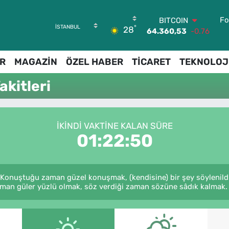
Fo
BITCOIN
°
28
64.360,53
-0.76
DOLAR
47,7069
0.17
R
MAGAZİN
ÖZEL HABER
TİCARET
TEKNOLOJ
EURO
55,0265
0.01
kitleri
STERLİN
64,1897
0.02
GRAM ALTIN
6574.81
1.44
İKINDI VAKTINE KALAN SÜRE
BİST100
01:22:50
13.887
64
 Konuştuğu zaman güzel konuşmak, (kendisine) bir şey söylenildi
aman güler yüzlü olmak, söz verdiği zaman sözüne sâdık kalmak. (